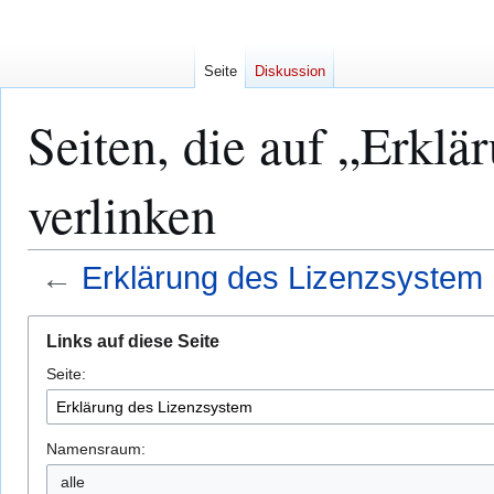
Seite
Diskussion
Seiten, die auf „Erkl
verlinken
←
Erklärung des Lizenzsystem
Zur
Zur
Links auf diese Seite
Navigation
Suche
Seite:
springen
springen
Namensraum:
alle