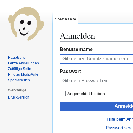
Spezialseite
Anmelden
Zur
Zur
Benutzername
Navigation
Suche
Hauptseite
springen
springen
Letzte Änderungen
Zufällige Seite
Passwort
Hilfe zu MediaWiki
Spezialseiten
Werkzeuge
Angemeldet bleiben
Druckversion
Anmeld
Hilfe beim A
Passwort ver