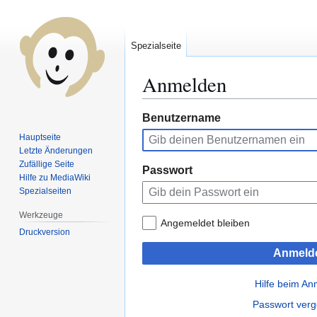
Spezialseite
Anmelden
Zur
Zur
Benutzername
Navigation
Suche
Hauptseite
springen
springen
Letzte Änderungen
Zufällige Seite
Passwort
Hilfe zu MediaWiki
Spezialseiten
Werkzeuge
Angemeldet bleiben
Druckversion
Anmeld
Hilfe beim A
Passwort ver