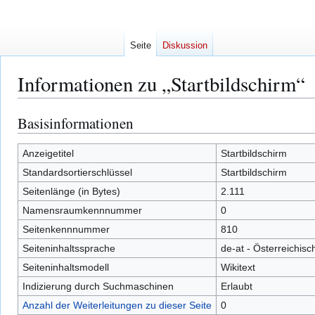
Seite
Diskussion
Informationen zu „Startbildschirm“
Basisinformationen
Zur
Zur
Navigation
Suche
springen
springen
Anzeigetitel
Startbildschirm
Standardsortierschlüssel
Startbildschirm
Seitenlänge (in Bytes)
2.111
Namensraumkennnummer
0
Seitenkennnummer
810
Seiteninhaltssprache
de-at - Österreichis
Seiteninhaltsmodell
Wikitext
Indizierung durch Suchmaschinen
Erlaubt
Anzahl der Weiterleitungen zu dieser Seite
0