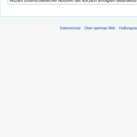
Anzahl unterschiedlicher Autoren der kürzlich erfolgten Bearbeitu
Datenschutz
Über apemap Wiki
Haftungsa